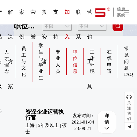
一 | 第02
刊物专
一 | 第01
VR专
服务分类
服务分类
发展大事记
展会资讯
汽车与轮胎
国家标准
企业年报
合作加盟
在线申请
联系我们
电子名片
站点公告
船舶与海洋
商标证书
常见问题FAQ
来访预约
电子邀请函
题三
条
条
题三
07
08
产
解
案
荣
投
支
加
联
营
职位检索
品
决
例
誉
资
持
入
系
销
学
员
常
人
生
专
职
工
在
工
见
才
与
业
位
作
线
与
方
者
工
与
问
理
毕
人
信
环
申
文
题
念
业
员
息
境
请
化
FAQ
生
服
案
具
关
注
务
资深企业运营执
我
发布时间 :
详
行官
们
2021-01-04
情
上海 | 5年及以上 | 硕
◀
23:09:21
士