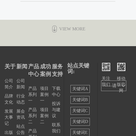
VIEW MORE
站点关键
关于
新闻
产品
成功
服务
词:
中心
案例
支持
关注
移动
公司
公司
我们
版官
——请
简介
新闻
产品
项目
下载
关键词A
网
系列
案例
中心
选择
品牌
行业
关键词B
一
一
文化
动态
投诉
——
产品
项目
与建
关键词C
发展
展会
系列
案例
议
大事
资讯
关键词D
二
二
记
联系
站点
产品
我们
出版
公告
关键词E