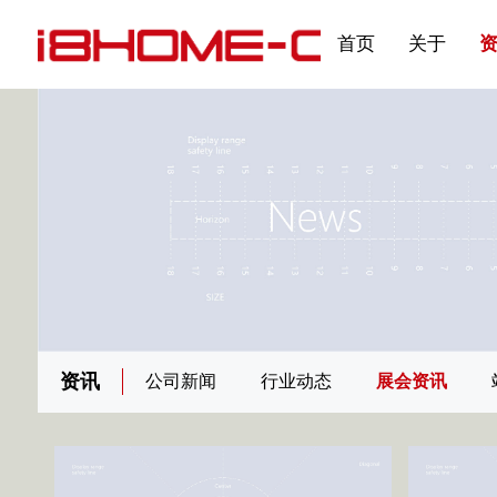
发展大事记
展会资讯
汽车与轮胎
国家标准
企业年报
合作加盟
在线申请
联系我们
电子名片
刊物专题三
产品&服务系列一 | 第02
应用领域7
首页
关于
资讯
公司新闻
行业动态
展会资讯