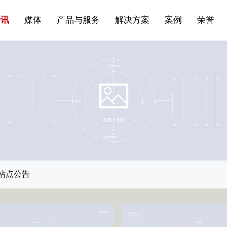
站点公告
船舶与海洋
商标证书
常见问题FAQ
来访预约
电子邀请函
条
产品&服务系列一 | 第01条
应用领域8
VR专题三
产品与服务分类07
资讯
媒体
产品与服务
解决方案
案例
荣誉
站点公告