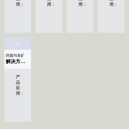
用：
用：
用：
用：
挖掘与采矿
解决方案标题名称|显示04条
产
品
应
用：