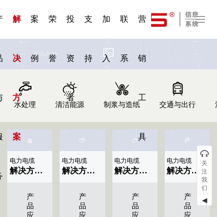
一 | 第02
刊物专
一 | 第01
VR专
服务分类
服务分类
发展大事记
展会资讯
汽车与轮胎
国家标准
企业年报
合作加盟
在线申请
联系我们
电子名片
站点公告
船舶与海洋
商标证书
常见问题FAQ
来访预约
电子邀请函
题三
条
条
题三
07
08
产
解
案
荣
投
支
加
联
营
品
决
例
誉
资
持
入
系
销
与
方
者
工
水处理
清洁能源
制浆与造纸
交通与出行
服
案
具
电力电缆
电力电缆
电力电缆
电力电缆
关
解决方案标题名称|显示09条
解决方案标题名称|显示08条
解决方案标题名称|显示07条
解决方案标题名称|显示06条
注
务
我
们
产
产
产
产
◀
品
品
品
品
应
应
应
应