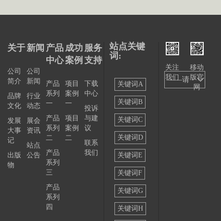
站点关键
关于
新闻
产品
成功
服务
词:
中心
案例
支持
关注
移动
公司
公司
我们
版官
——请
简介
新闻
产品
项目
下载
关键词A
网
系列
案例
中心
选择
品牌
行业
关键词B
一
一
文化
动态
投诉
——
产品
项目
与建
关键词C
发展
展会
系列
案例
议
大事
资讯
关键词D
二
二
记
联系
站点
产品
我们
出版
公告
关键词E
系列
物
三
关键词F
产品
关键词G
系列
四
关键词H