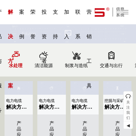
一 | 第02
刊物专
一 | 第01
VR专
服务分类
服务分类
发展大事记
展会资讯
汽车与轮胎
国家标准
企业年报
合作加盟
在线申请
联系我们
电子名片
站点公告
船舶与海洋
商标证书
常见问题FAQ
来访预约
电子邀请函
题三
条
条
题三
07
08
产
解
案
荣
投
支
加
联
营
品
决
例
誉
资
持
入
系
销
与
方
者
工
水处理
清洁能源
制浆与造纸
交通与出行
服
案
具
电力电缆
电力电缆
电力电缆
挖掘与采矿
关
解决方案标题名称|显示09条
解决方案标题名称|显示08条
解决方案标题名称|显示07条
解决方案标题名称|显示04条
注
务
我
们
产
产
产
产
◀
品
品
品
品
应
应
应
应