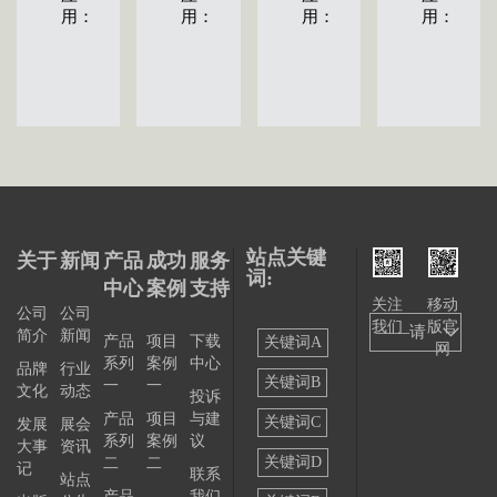
用：
用：
用：
用：
站点关键
关于
新闻
产品
成功
服务
词:
中心
案例
支持
关注
移动
公司
公司
我们
版官
——请
简介
新闻
产品
项目
下载
关键词A
网
系列
案例
中心
选择
品牌
行业
关键词B
一
一
文化
动态
投诉
——
产品
项目
与建
关键词C
发展
展会
系列
案例
议
大事
资讯
关键词D
二
二
记
联系
站点
产品
我们