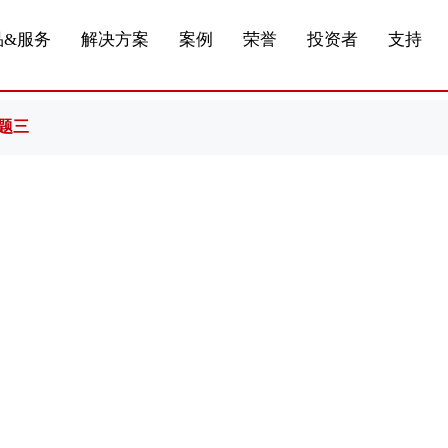
船舶与海洋
商标证书
合作加盟
常见问题FAQ
来访预约
电子名片
条
产品&服务系列三 | 第01条
应用领域8
VR专题三
产品&服务系列四 | 第02
产品与服务分类07
品&服务
解决方案
案例
荣誉
投资者
支持
题三