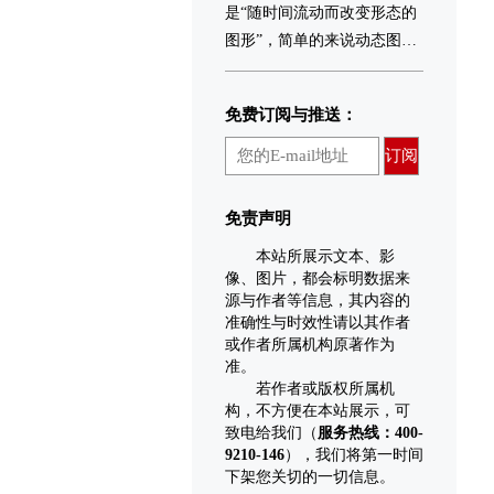
是“随时间流动而改变形态的
图形”，简单的来说动态图形
可以解释为会动的图形设
计，是影像艺术的一种。
免费订阅与推送：
动态图形融合了平面设计、
动画设计和电影语言，它的
订阅
表现形式丰富多样，具有包
容性，总能和各种表现形式
免责声明
以及艺术风格混搭。动态图
本站所展示文本、影
形的主要应用领域集中于节
像、图片，都会标明数据来
目频道包装、电影电视片
源与作者等信息，其内容的
头、商业广告、MV、现场舞
准确性与时效性请以其作者
台屏幕、互动装置等等。
或作者所属机构原著作为
准。
若作者或版权所属机
构，不方便在本站展示，可
致电给我们（
服务热线：400-
9210-146
），我们将第一时间
下架您关切的一切信息。