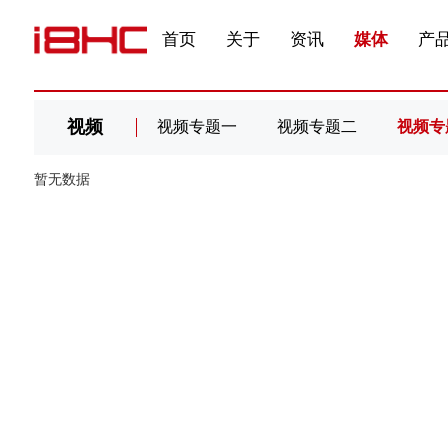
发展大事记
展会资讯
汽车与轮胎
国家标准
企业年报
文件下载
在线申请
联系我们
展会通知
视频专题三
产品&服务系列三 | 第02
应用领域7
首页
关于
资讯
媒体
产
视频
视频专题一
视频专题二
视频专
暂无数据