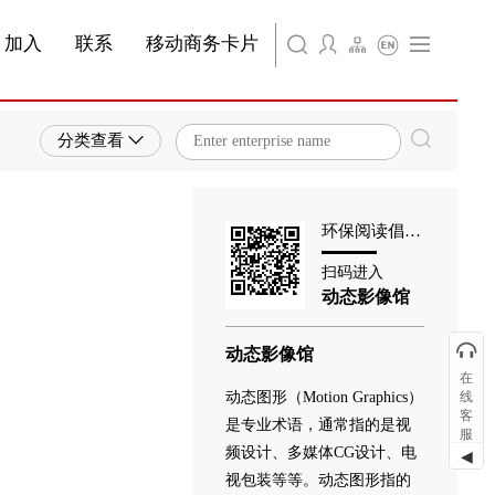
简体中文
旗下公司名称三
条
产品&服务系列四 | 第01条
产品与服务分类08
加入
联系
移动商务卡片
English
旗下公司名称四
分类查看
环保阅读倡导者
扫码进入
动态影像馆
动态影像馆
在
动态图形（Motion Graphics）
线
客
是专业术语，通常指的是视
服
频设计、多媒体CG设计、电
◀
视包装等等。动态图形指的