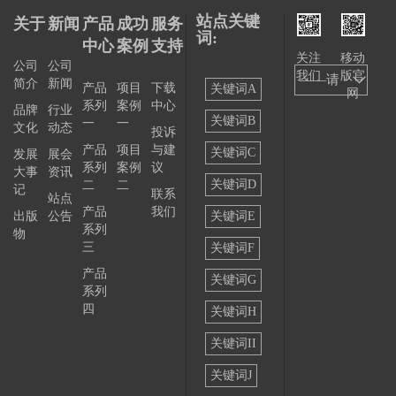
站点关键
关于
新闻
产品
成功
服务
词:
中心
案例
支持
关注
移动
公司
公司
我们
版官
——请
简介
新闻
产品
项目
下载
关键词A
网
系列
案例
中心
选择
品牌
行业
关键词B
一
一
文化
动态
投诉
——
产品
项目
与建
关键词C
发展
展会
系列
案例
议
大事
资讯
关键词D
二
二
记
联系
站点
产品
我们
出版
公告
关键词E
系列
物
三
关键词F
产品
关键词G
系列
四
关键词H
关键词II
关键词J