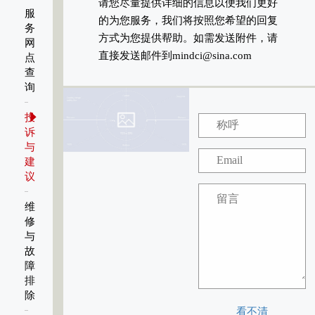
请您尽量提供详细的信息以便我们更好
服
的为您服务，我们将按照您希望的回复
务
方式为您提供帮助。如需发送附件，请
网
直接发送邮件到mindci@sina.com
点
查
询
投
诉
与
建
议
维
修
与
故
障
排
除
看不清