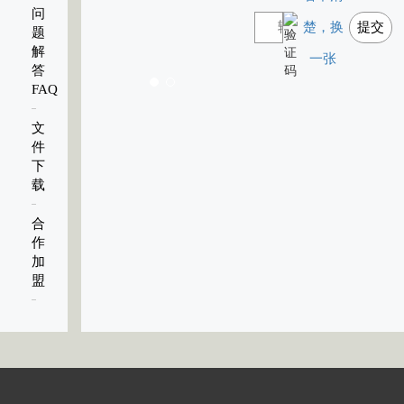
问
楚，换
提交
题
解
一张
答
FAQ
文
件
下
载
合
作
加
盟