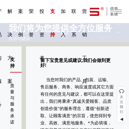
一 | 第02
刊物专
一 | 第01
VR专
服务分类
服务分类
发展大事记
展会资讯
汽车与轮胎
国家标准
企业年报
合作加盟
在线申请
联系我们
电子名片
站点公告
船舶与海洋
商标证书
常见问题FAQ
来访预约
电子邀请函
题三
条
条
题三
07
08
产
解
案
荣
投
支
加
联
营
我们将为您提供全方位服务
品
决
例
誉
资
持
入
系
销
投诉与建议
与
方
者
工
支
留下宝贵意见或建议,我们会做到更
好!
持
当您对我们的产品、包装、运输、
服
案
具
质
售后服务、商务、响应速度或其它方面
量
有任何的意见与建议，都可以在这里提
关
与
出，我们将秉承“真诚关爱顾客、品质
注
服
务
我
创造价值”的服务理念，遵循“创新进
务
们
取、让顾客满意”的宗旨，使您得到专
承
◀
诺
业、高效、满意地服务。*为必填项，