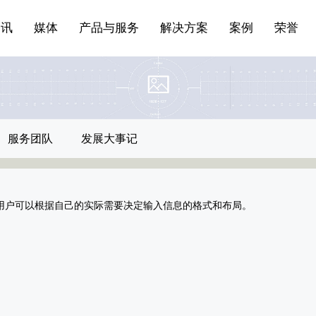
站点公告
船舶与海洋
商标证书
常见问题FAQ
来访预约
电子邀请函
条
产品&服务系列一 | 第01条
应用领域8
VR专题三
产品与服务分类07
资讯
媒体
产品与服务
解决方案
案例
荣誉
服务团队
发展大事记
用户可以根据自己的实际需要决定输入信息的格式和布局。