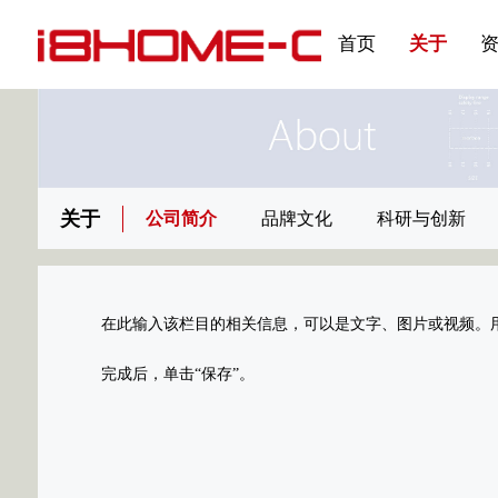
发展大事记
展会资讯
汽车与轮胎
国家标准
企业年报
合作加盟
在线申请
联系我们
电子名片
刊物专题三
产品&服务系列一 | 第02
应用领域7
首页
关于
关于
公司简介
品牌文化
科研与创新
在此输入该栏目的相关信息，可以是文字、图片或视频。
完成后，单击“保存”。