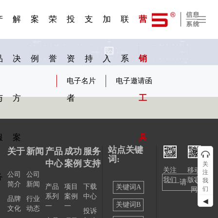
一 | 第02
刊物专
一 | 第01
VR专
服务分类
服务分类
发展大事记
展会资讯
汽车与轮胎
国家标准
企业年报
合作加盟
在线申请
联系我们
电子名片
站点公告
船舶与海洋
商标证书
常见问题FAQ
来访预约
电子邀请函
题三
条
条
题三
07
08
产
解
案
荣
投
支
加
联
营
品
决
例
誉
资
持
入
系
销
电子名片
电子邀请函
与
方
者
工
服
案
具
站点关键
关于
新闻
产品
成功
服务
词:
中心
案例
支持
关
关注
移动
注
公司
公司
务
我们
版官
我
——请
简介
新闻
产品
项目
下载
关键词A
们
网
系列
案例
中心
选择
品牌
行业
◀
关键词B
一
一
文化
动态
投诉
——