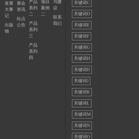
产品
项目
与建
关键词C
发展
展会
系列
案例
议
大事
资讯
关键词D
二
二
记
联系
站点
产品
我们
出版
公告
关键词E
系列
物
三
关键词F
产品
关键词G
系列
四
关键词H
关键词II
关键词J
关键词K
关键词L
关键词M
关键词N
关键词O