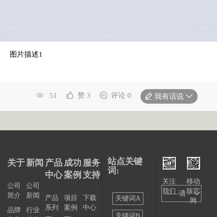
图片描述1
51
赞 3
评论 0
我有话说
站点关键
关于
新闻
产品
成功
服务
词:
中心
案例
支持
关注
移动
公司
公司
我们
版官
——请
简介
新闻
产品
项目
下载
关键词A
网
系列
案例
中心
选择
品牌
行业
关键词B