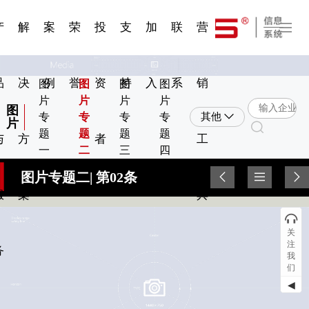
一 | 第02
刊物专
一 | 第01
VR专
服务分类
服务分类
发展大事记
展会资讯
汽车与轮胎
国家标准
企业年报
合作加盟
在线申请
联系我们
电子名片
站点公告
船舶与海洋
商标证书
常见问题FAQ
来访预约
电子邀请函
题三
条
条
题三
07
08
产
解
案
荣
投
支
加
联
营
品
决
例
誉
资
持
入
系
销
图
图
图
图
片
片
片
片
图
专
专
专
专
其他
片
题
题
题
题
与
方
者
工
一
二
三
四
图片专题二| 第02条
服
案
具
关
注
务
我
们
◀