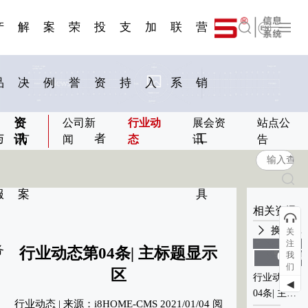
一 | 第02
刊物专
一 | 第01
VR专
服务分类
服务分类
简体中文
发展大事记
展会资讯
汽车与轮胎
国家标准
企业年报
合作加盟
在线申请
联系我们
电子名片
站点公告
船舶与海洋
商标证书
常见问题FAQ
来访预约
电子邀请函
题三
条
条
题三
07
08
产
解
案
荣
投
支
加
联
营
English
品
决
例
誉
资
持
入
系
销
资
公司新
行业动
展会资
站点公
与
方
者
工
讯
闻
态
讯
告
服
案
具
相关资讯
换一批
关
注
务
行业动态第04条| 主标题显示
我
01-04
01-04
们
2021
2021
区
行业动态第
行业动态第
◀
04条| 主标
04条| 主标
0
行业动态 | 来源：i8HOME-CMS 2021/01/04 阅