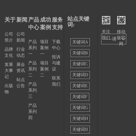
站点关键
关于
新闻
产品
成功
服务
词:
中心
案例
支持
关注
移动
公司
公司
我们
版官
——请
简介
新闻
产品
项目
下载
关键词A
网
系列
案例
中心
选择
品牌
行业
关键词B
一
一
文化
动态
投诉
——
产品
项目
与建
关键词C
发展
展会
系列
案例
议
大事
资讯
关键词D
二
二
记
联系
站点
产品
我们
出版
公告
关键词E
系列
物
三
关键词F
产品
关键词G
系列
四
关键词H
关键词II