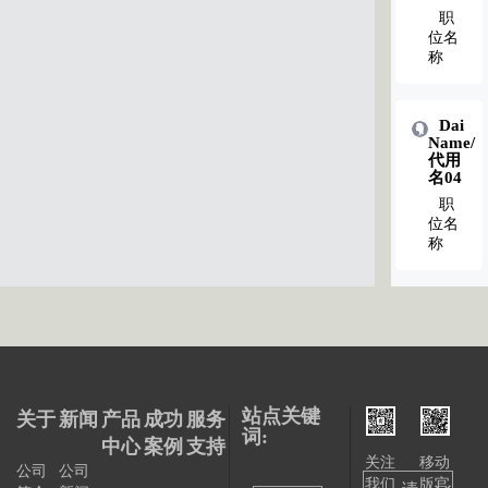
职
位名
称
Dai
Name/
代用
名04
职
位名
称
站点关键
关于
新闻
产品
成功
服务
词:
中心
案例
支持
关注
移动
公司
公司
我们
版官