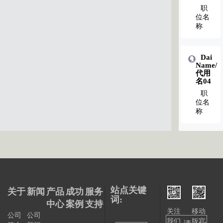
职
位名
称
Dai
Name/
代用
名04
职
位名
称
站点关键
关于
新闻
产品
成功
服务
词:
中心
案例
支持
关注
移动
公司
公司
我们
版官