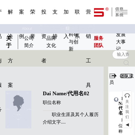
一 | 第02
刊物专
一 | 第01
VR专题
服务分类
服务分类
发展大事记
展会资讯
汽车与轮胎
国家标准
企业年报
合作加盟
在线申请
联系我们
电子名片
站点公告
船舶与海洋
商标证书
常见问题FAQ
来访预约
电子邀请函
题三
条
条
三
07
08
产
解
案
荣
投
支
加
联
营
科研
发展
品
决
例
誉
资
持
入
系
销
关
公司
品牌
服务
与创
大事
于
简介
文化
团队
新
记
与
方
者
工
团队成
员
服
案
具
Dai Name/代用名02
Dai
Dai
关
职位名称
Name/
Name/
注
代用
代用
务
我
名03
名08
职业生涯及其个人履历
们
职
职
介绍文字....
◀
位名
位名
称
称