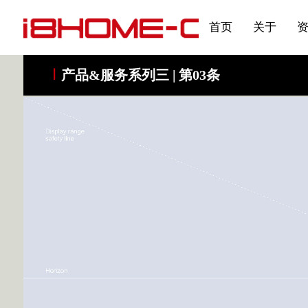
发展大事记
展会资讯
汽车与轮胎
国家标准
企业年报
合作加盟
在线申请
联系我们
电子名片
刊物专题三
产品&服务系列一 | 第02
应用领域7
首页
关于
产品&服务系列三 | 第03条