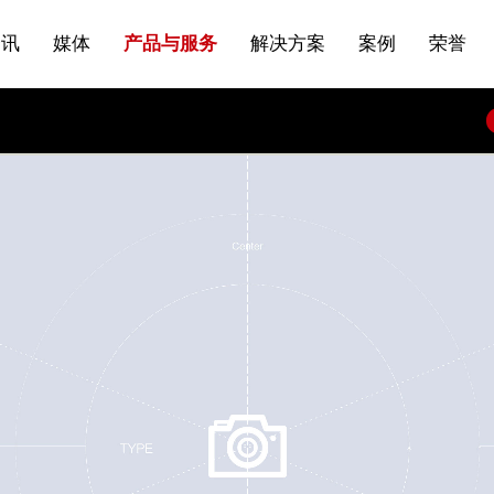
站点公告
船舶与海洋
商标证书
常见问题FAQ
来访预约
电子邀请函
条
产品&服务系列一 | 第01条
应用领域8
VR专题三
产品与服务分类07
资讯
媒体
产品与服务
解决方案
案例
荣誉