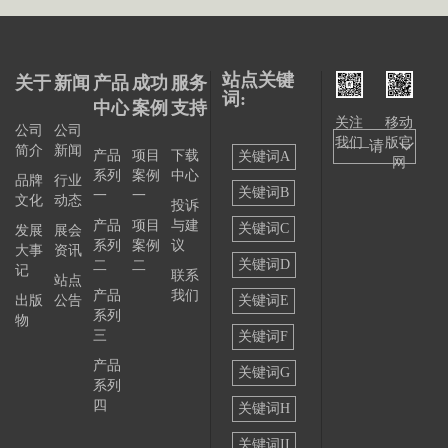
站点关键
关于
新闻
产品
成功
服务
词:
中心
案例
支持
关注
移动
公司
公司
我们
版官
——请
简介
新闻
产品
项目
下载
关键词A
网
系列
案例
中心
选择
品牌
行业
关键词B
一
一
文化
动态
投诉
——
产品
项目
与建
关键词C
发展
展会
系列
案例
议
大事
资讯
关键词D
二
二
记
联系
站点
产品
我们
出版
公告
关键词E
系列
物
三
关键词F
产品
关键词G
系列
四
关键词H
关键词II