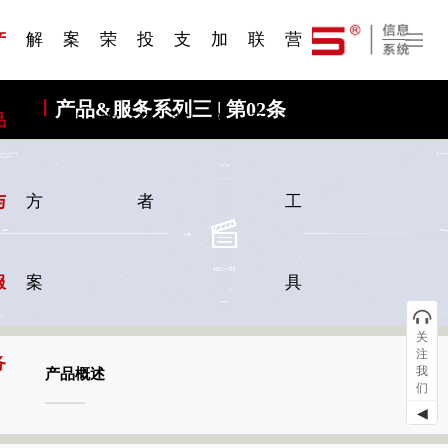
一 | 第02
刊物专
一 | 第01
VR专
服务分类
服务分类
发展大事记
展会资讯
汽车与轮胎
国家标准
企业年报
合作加盟
在线申请
联系我们
电子名片
站点公告
船舶与海洋
商标证书
常见问题FAQ
来访预约
电子邀请函
题三
条
条
题三
07
08
产
解
案
荣
投
支
加
联
营
产品&服务系列三 | 第02条
品
决
例
誉
资
持
入
系
销
与
方
者
工
服
案
具
关
注
务
我
产品概述
们
◀