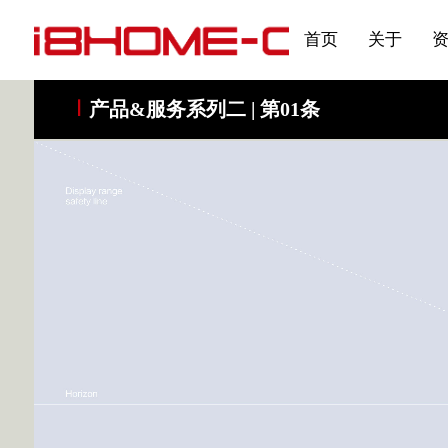
发展大事记
展会资讯
汽车与轮胎
国家标准
企业年报
合作加盟
在线申请
联系我们
电子名片
刊物专题三
产品&服务系列一 | 第02
应用领域7
首页
关于
产品&服务系列二 | 第01条