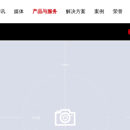
站点公告
船舶与海洋
商标证书
常见问题FAQ
来访预约
电子邀请函
条
产品&服务系列一 | 第01条
应用领域8
VR专题三
产品与服务分类07
资讯
媒体
产品与服务
解决方案
案例
荣誉