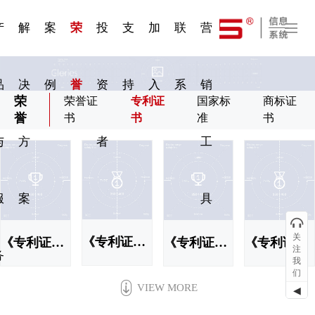
一 | 第02
刊物专
一 | 第01
VR专
服务分类
服务分类
发展大事记
展会资讯
汽车与轮胎
国家标准
企业年报
合作加盟
在线申请
联系我们
电子名片
站点公告
船舶与海洋
商标证书
常见问题FAQ
来访预约
电子邀请函
题三
条
条
题三
07
08
产
解
案
荣
投
支
加
联
营
品
决
例
誉
资
持
入
系
销
荣
荣誉证
专利证
国家标
商标证
誉
书
书
准
书
与
方
者
工
服
案
具
关
《专利证书| 主标题显示第03条》
《专利证书| 主标题显示第01条》
《专利证书| 主标题显示第04条》
《专利证书| 主标题显示第02条》
注
务
我
们
VIEW MORE
◀