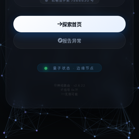
软著登字第 7588830 号
探索首页
报告异常
量子状态 · 边缘节点
神经路由 · v2.6.22
信号 0x7F
无限可能