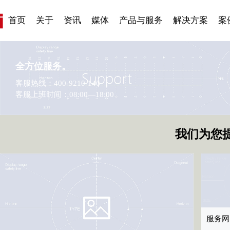
产品&服务系列一 |
产品&服务系列一 |
发展大事记
展会资讯
汽车与轮胎
国家标准
企业年报
合作加盟
在线申请
联系我们
电子名片
站点
船舶
商标
常见
来访
电子
第02条
刊物专题三
应用领域7
第01条
应用领域8
VR
产品
首页
关于
资讯
媒体
产品与服务
解决方案
案
全方位服务。
客服热线：400-9210-146
客服上班时间：08:00—18:00
我们为您
服务网