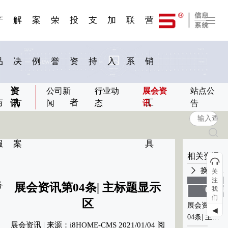
一 | 第02
刊物专
一 | 第01
VR专
服务分类
服务分类
发展大事记
展会资讯
汽车与轮胎
国家标准
企业年报
合作加盟
在线申请
联系我们
电子名片
站点公告
船舶与海洋
商标证书
常见问题FAQ
来访预约
电子邀请函
题三
条
条
题三
07
08
产
解
案
荣
投
支
加
联
营
品
决
例
誉
资
持
入
系
销
资
公司新
行业动
展会资
站点公
与
方
者
工
讯
闻
态
讯
告
服
案
具
相关资讯
换一批
关
注
务
展会资讯第04条| 主标题显示
我
01-04
01-04
们
2021
2021
区
展会资讯第
展会资讯第
◀
04条| 主标
04条| 主标
0
展会资讯 | 来源：i8HOME-CMS 2021/01/04 阅