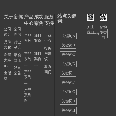
站点关键
关于
新闻
产品
成功
服务
词:
中心
案例
支持
关注
移动
公司
公司
我们
版官
——请
简介
新闻
产品
项目
下载
关键词A
网
系列
案例
中心
选择
品牌
行业
关键词B
一
一
文化
动态
投诉
——
产品
项目
与建
关键词C
发展
展会
系列
案例
议
大事
资讯
关键词D
二
二
记
联系
站点
产品
我们
出版
公告
关键词E
系列
物
三
关键词F
产品
关键词G
系列
四
关键词H
关键词II