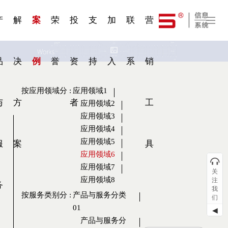
一 | 第02
刊物专
一 | 第01
VR专
服务分类
服务分类
发展大事记
展会资讯
汽车与轮胎
国家标准
企业年报
合作加盟
在线申请
联系我们
电子名片
站点公告
船舶与海洋
商标证书
常见问题FAQ
来访预约
电子邀请函
题三
条
条
题三
07
08
产
解
案
荣
投
支
加
联
营
品
决
例
誉
资
持
入
系
销
按应用领域分
:
应用领域1
与
方
者
工
应用领域2
应用领域3
应用领域4
应用领域5
服
案
具
应用领域6
应用领域7
关
应用领域8
注
务
我
按服务类别分
:
产品与服务分类
们
01
◀
产品与服务分