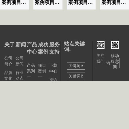
案例项目名称|标题显示07
案例项目名称|标题显示06
案例项目名称|标题显示03
案例项目名称|标题显示02
站点关键
关于
新闻
产品
成功
服务
词:
中心
案例
支持
关注
移动
公司
公司
我们
版官
——请
简介
新闻
产品
项目
下载
关键词A
网
系列
案例
中心
选择
品牌
行业
关键词B
一
一
文化
动态
投诉
——
产品
项目
与建
关键词C
发展
展会
系列
案例
议
大事
资讯
关键词D
二
二
记
联系
站点
产品
我们
出版
公告
关键词E
系列
物
三
关键词F
产品
关键词G