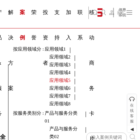
三 | 第02
视频专
三 | 第01
四 | 第02
VR专题
四 | 第01
服务分类
服务分类
简体中文
旗下公司名称三
发展大事记
展会资讯
汽车与轮胎
国家标准
企业年报
文件下载
在线申请
联系我们
展会通知
船舶与海洋
商标证书
合作加盟
常见问题FAQ
来访预约
电子名片
题三
条
条
三
条
条
07
08
产
解
案
荣
投
支
加
联
移
English
旗下公司名称四
品
决
例
誉
资
持
入
系
动
按应用领域分
:
应用领域1
应用领域2
&
方
者
商
应用领域3
应用领域4
应用领域5
服
案
务
应用领域6
应用领域7
应用领域8
在
线
务
按服务类别分
:
产品与服务分类
卡
客
01
服
产品与服务分
◀
全
类02
片