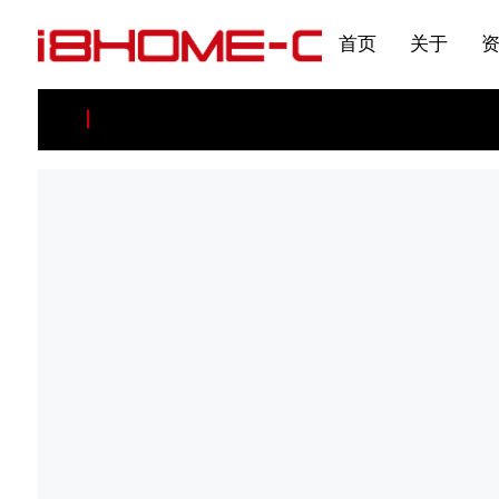
发展大事记
展会资讯
汽车与轮胎
国家标准
企业年报
合作加盟
在线申请
联系我们
电子名片
刊物专题三
产品&服务系列一 | 第02
应用领域7
首页
关于