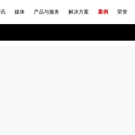
站点公告
船舶与海洋
商标证书
常见问题FAQ
来访预约
电子邀请函
条
产品&服务系列一 | 第01条
应用领域8
VR专题三
产品与服务分类07
资讯
媒体
产品与服务
解决方案
案例
荣誉