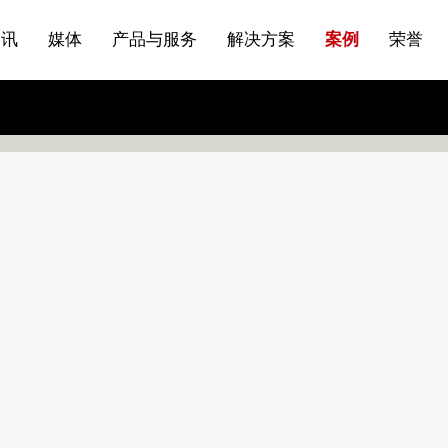
站点公告
船舶与海洋
商标证书
常见问题FAQ
来访预约
电子邀请函
条
产品&服务系列一 | 第01条
应用领域8
VR专题三
产品与服务分类07
资讯
媒体
产品与服务
解决方案
案例
荣誉