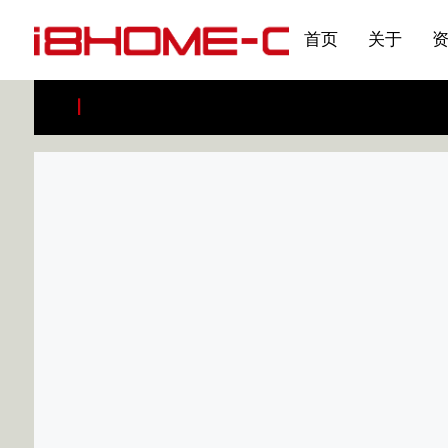
发展大事记
展会资讯
汽车与轮胎
国家标准
企业年报
合作加盟
在线申请
联系我们
电子名片
刊物专题三
产品&服务系列一 | 第02
应用领域7
首页
关于