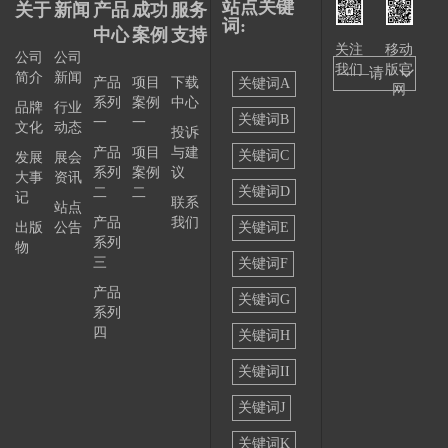
站点关键
关于
新闻
产品
成功
服务
词:
中心
案例
支持
关注
移动
公司
公司
我们
版官
——请
简介
新闻
产品
项目
下载
关键词A
网
系列
案例
中心
选择
品牌
行业
关键词B
一
一
文化
动态
投诉
——
产品
项目
与建
关键词C
发展
展会
系列
案例
议
大事
资讯
关键词D
二
二
记
联系
站点
产品
我们
出版
公告
关键词E
系列
物
三
关键词F
产品
关键词G
系列
四
关键词H
关键词II
关键词J
关键词K