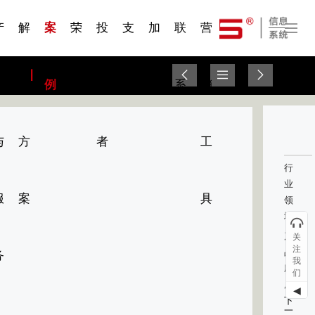
一 | 第02
刊物专
一 | 第01
VR专
服务分类
服务分类
发展大事记
展会资讯
汽车与轮胎
国家标准
企业年报
合作加盟
在线申请
联系我们
电子名片
站点公告
船舶与海洋
商标证书
常见问题FAQ
来访预约
电子邀请函
题三
条
条
题三
07
08
产
解
案
荣
投
支
加
联
营
品
决
例
誉
资
持
入
系
销
与
方
者
工
行
业
服
案
具
领
域：
产
关
注
品
务
我
应
们
用：
◀
下
一