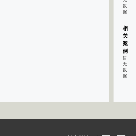
数
据
相
关
案
例
暂
无
数
据