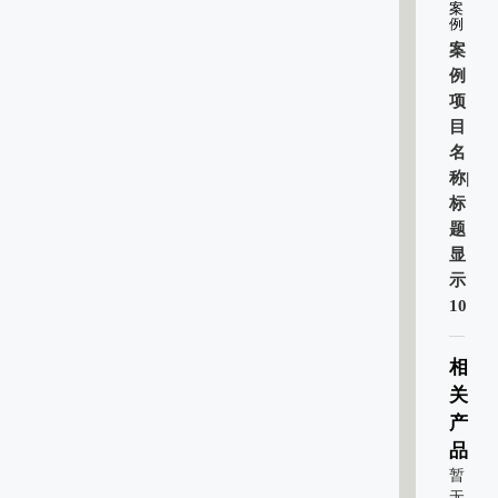
案
例
案
例
项
目
名
称|
标
题
显
示
10
相
关
产
品
暂
无