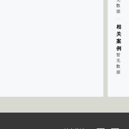
数
据
相
关
案
例
暂
无
数
据