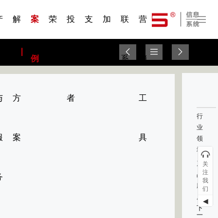
一 | 第02
刊物专
一 | 第01
VR专
服务分类
服务分类
发展大事记
展会资讯
汽车与轮胎
国家标准
企业年报
合作加盟
在线申请
联系我们
电子名片
站点公告
船舶与海洋
商标证书
常见问题FAQ
来访预约
电子邀请函
题三
条
条
题三
07
08
产
解
案
荣
投
支
加
联
营
品
决
例
誉
资
持
入
系
销
与
方
者
工
行
业
服
案
具
领
域：
产
关
注
品
务
我
应
们
用：
◀
下
一