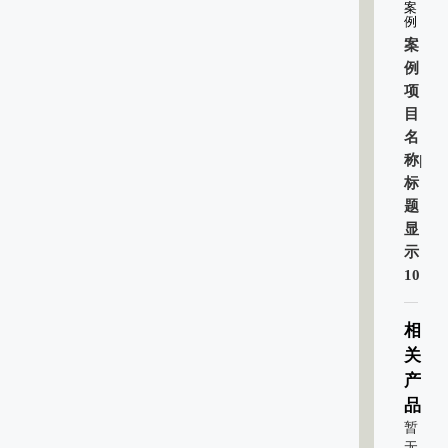
案
例
案
例
项
目
名
称|
标
题
显
示
10
相
关
产
品
暂
无