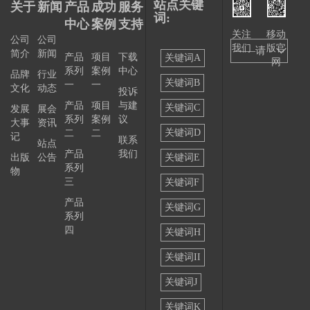
站点关键
关于
新闻
产品
成功
服务
词:
中心
案例
支持
关注
移动
公司
公司
我们
版官
——请
简介
新闻
产品
项目
下载
关键词A
网
系列
案例
中心
选择
品牌
行业
关键词B
一
一
文化
动态
投诉
——
产品
项目
与建
关键词C
发展
展会
系列
案例
议
大事
资讯
关键词D
二
二
记
联系
站点
产品
我们
出版
公告
关键词E
系列
物
三
关键词F
产品
关键词G
系列
四
关键词H
关键词II
关键词J
关键词K