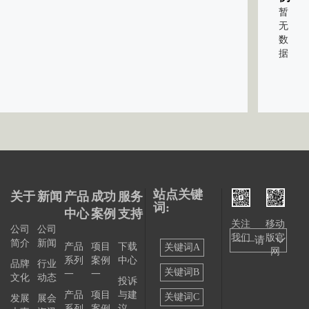
暂
无
数
据
站点关键
关于
新闻
产品
成功
服务
词:
中心
案例
支持
关注
移动
公司
公司
我们
版官
——请
简介
新闻
产品
项目
下载
关键词A
网
系列
案例
中心
选择
品牌
行业
关键词B
一
一
文化
动态
投诉
——
产品
项目
与建
关键词C
发展
展会
系列
案例
议