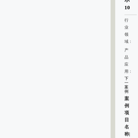
10
行
业
领
域：
产
品
应
用：
下
一
案
例
案
例
项
目
名
称|