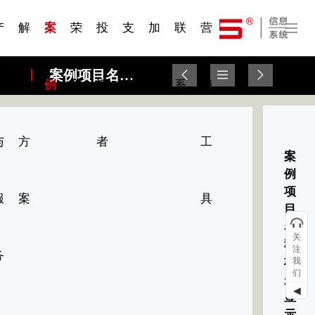
一 | 第02
刊物专
一 | 第01
VR专
服务分类
服务分类
发展大事记
展会资讯
汽车与轮胎
国家标准
企业年报
合作加盟
在线申请
联系我们
电子名片
站点公告
船舶与海洋
商标证书
常见问题FAQ
来访预约
电子邀请函
题三
条
条
题三
07
08
产
解
案
荣
投
支
加
联
营
案例项目名称|标题显示10
品
决
例
誉
资
持
入
系
销
与
方
者
工
案
例
项
服
案
具
目
名
关
称|
注
务
标
我
们
题
◀
显
示