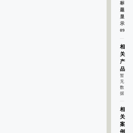
标
题
显
示
09
相
关
产
品
暂
无
数
据
相
关
案
例