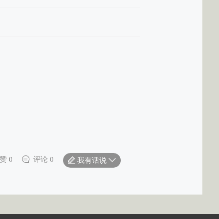
赞 0
评论 0
我有话说