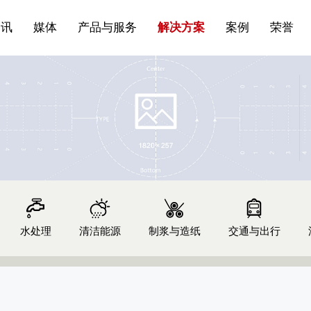
站点公告
船舶与海洋
商标证书
常见问题FAQ
来访预约
电子邀请函
条
产品&服务系列一 | 第01条
应用领域8
VR专题三
产品与服务分类07
资讯
媒体
产品与服务
解决方案
案例
荣誉
水处理
清洁能源
制浆与造纸
交通与出行