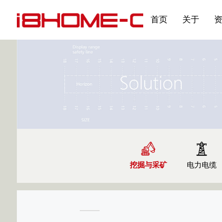
发展大事记
展会资讯
汽车与轮胎
国家标准
企业年报
合作加盟
在线申请
联系我们
电子名片
刊物专题三
产品&服务系列一 | 第02
应用领域7
首页
关于
挖掘与采矿
电力电缆