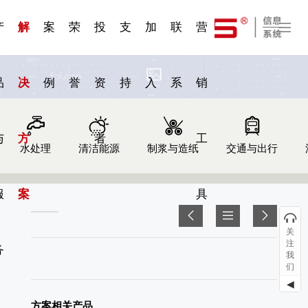
一 | 第02
刊物专
一 | 第01
VR专
服务分类
服务分类
发展大事记
展会资讯
汽车与轮胎
国家标准
企业年报
合作加盟
在线申请
联系我们
电子名片
站点公告
船舶与海洋
商标证书
常见问题FAQ
来访预约
电子邀请函
题三
条
条
题三
07
08
产
解
案
荣
投
支
加
联
营
品
决
例
誉
资
持
入
系
销
与
方
者
工
水处理
清洁能源
制浆与造纸
交通与出行
服
案
具
关
注
务
我
们
◀
方案相关产品