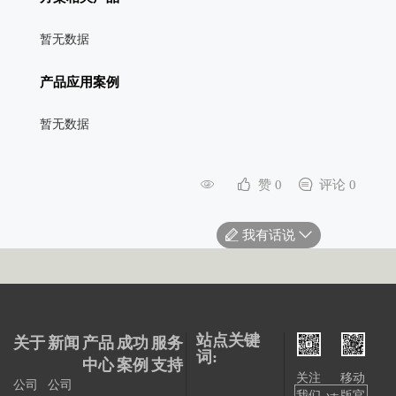
暂无数据
产品应用案例
暂无数据
赞 0
评论 0
我有话说
站点关键
关于
新闻
产品
成功
服务
词:
中心
案例
支持
关注
移动
公司
公司
我们
版官