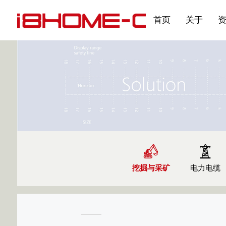
发展大事记
展会资讯
汽车与轮胎
国家标准
企业年报
合作加盟
在线申请
联系我们
电子名片
刊物专题三
产品&服务系列一 | 第02
应用领域7
首页
关于
挖掘与采矿
电力电缆