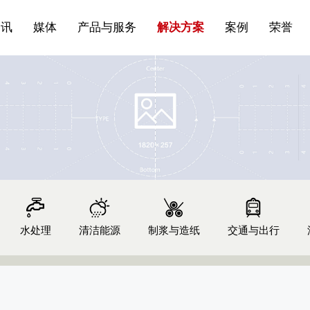
站点公告
船舶与海洋
商标证书
常见问题FAQ
来访预约
电子邀请函
条
产品&服务系列一 | 第01条
应用领域8
VR专题三
产品与服务分类07
资讯
媒体
产品与服务
解决方案
案例
荣誉
水处理
清洁能源
制浆与造纸
交通与出行