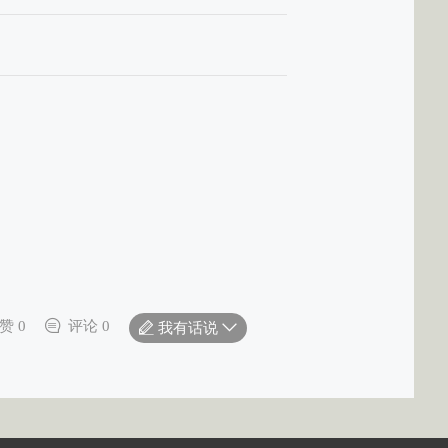
赞 0
评论 0
我有话说