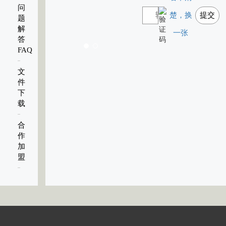
问
楚，换
提交
题
解
一张
答
FAQ
文
件
下
载
合
作
加
盟