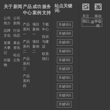
站点关键
关于
新闻
产品
成功
服务
词:
中心
案例
支持
关注
移动
公司
公司
我们
版官
——请
简介
新闻
产品
项目
下载
关键词A
网
系列
案例
中心
选择
品牌
行业
关键词B
一
一
文化
动态
投诉
——
产品
项目
与建
关键词C
发展
展会
系列
案例
议
大事
资讯
关键词D
二
二
记
联系
站点
产品
我们
出版
公告
关键词E
系列
物
三
关键词F
产品
关键词G
系列
四
关键词H
关键词II
关键词J