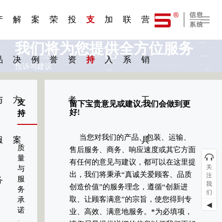
一 | 第02
刊物专
一 | 第01
VR专
服务分类
服务分类
发展大事记
展会资讯
汽车与轮胎
国家标准
企业年报
合作加盟
在线申请
联系我们
电子名片
站点公告
船舶与海洋
商标证书
常见问题FAQ
来访预约
电子邀请函
题三
条
条
题三
07
08
产
解
案
荣
投
支
加
联
营
我们将为您提供全方位服务
品
决
例
誉
资
持
入
系
销
投诉与建议
与
方
者
工
支
留下宝贵意见或建议,我们会做到更
好!
持
当您对我们的产品、包装、运输、
服
案
具
质
售后服务、商务、响应速度或其它方面
量
有任何的意见与建议，都可以在这里提
关
与
出，我们将秉承“真诚关爱顾客、品质
注
服
务
我
创造价值”的服务理念，遵循“创新进
务
们
取、让顾客满意”的宗旨，使您得到专
承
◀
诺
业、高效、满意地服务。*为必填项，