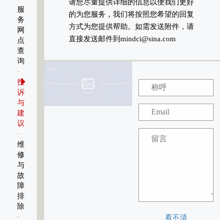
请您尽量提供详细的信息以便我们更好
服
的为您服务，我们将按照您希望的回复
务
方式为您提供帮助。如需发送附件，请
网
直接发送邮件到mindci@sina.com
点
查
询
投
诉
与
建
议
维
修
与
故
障
排
除
看不清