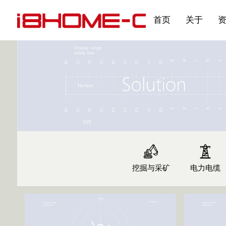
发展大事记
展会资讯
汽车与轮胎
国家标准
企业年报
合作加盟
在线申请
联系我们
电子名片
刊物专题三
产品&服务系列一 | 第02
应用领域7
首页
关于
挖掘与采矿
电力电缆