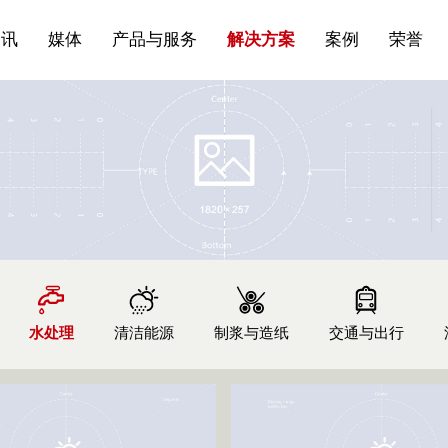
站点公告
船舶与海洋
商标证书
常见问题FAQ
来访预约
电子邀请函
条
产品&服务系列一 | 第01条
应用领域8
VR专题三
产品与服务分类07
资讯
媒体
产品与服务
解决方案
案例
荣誉
水处理
清洁能源
制浆与造纸
交通与出行