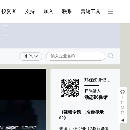
产品与服务分类08
投资者
支持
加入
联系
营销工具
其他
环保阅读倡导者
扫码进入
动态影像馆
关
注
我
《视频专题一|名称显示
们
02》
◀
来源：i8HOME-CMS新媒体