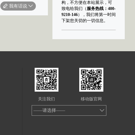
构，不方便在本站展示，可
我有话说
致电给我们（
服务热线：400-
9210-146
），我们将第一时间
下架您关切的一切信息。
关注我们
移动版官网
——请选择——