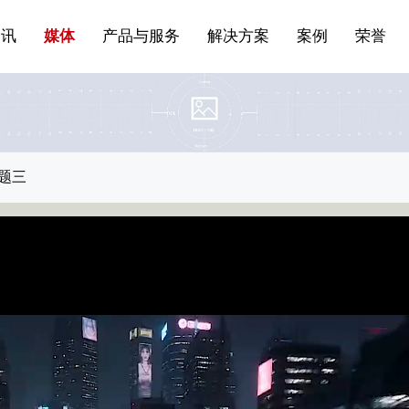
站点公告
船舶与海洋
商标证书
常见问题FAQ
来访预约
电子邀请函
条
产品&服务系列一 | 第01条
应用领域8
VR专题三
产品与服务分类07
资讯
媒体
产品与服务
解决方案
案例
荣誉
题三