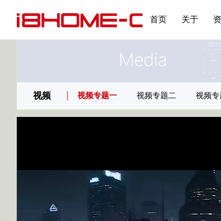
发展大事记
展会资讯
汽车与轮胎
国家标准
企业年报
合作加盟
在线申请
联系我们
电子名片
刊物专题三
产品&服务系列一 | 第02
应用领域7
首页
关于
视频
视频专题一
视频专题二
视频专