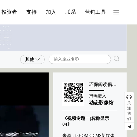
产品与服务分类08
投资者
支持
加入
联系
营销工具
其他
环保阅读倡导者
扫码进入
动态影像馆
关
注
我
《视频专题一|名称显示
们
04》
◀
来源：i8HOME-CMS新媒体