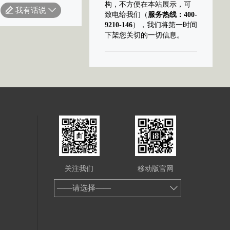
构，不方便在本站展示，可
我有话说
致电给我们（
服务热线：400-
9210-146
），我们将第一时间
下架您关切的一切信息。
关注我们
移动版官网
——请选择——