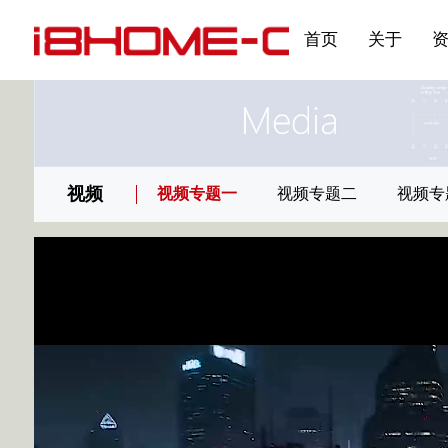
发展大事记
展会资讯
汽车与轮胎
国家标准
企业年报
合作加盟
在线申请
联系我们
电子名片
刊物专题三
产品&服务系列一 | 第02
应用领域7
首页
关于
视频
视频专题一
视频专题二
视频专