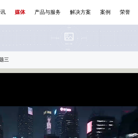
站点公告
船舶与海洋
商标证书
常见问题FAQ
来访预约
电子邀请函
条
产品&服务系列一 | 第01条
应用领域8
VR专题三
产品与服务分类07
资讯
媒体
产品与服务
解决方案
案例
荣誉
题三