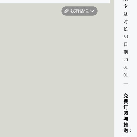
专
我有话说
题
时
长：
5:00
日
期：
2021-
01-
01
免
费
订
阅
与
推
送：