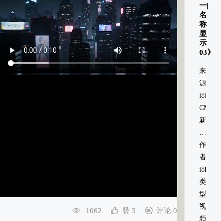
一|
名
称
显
示
03》
来
源：
i8HOM
CMS
新
媒
体
作
信
者：
息
i8home
系
类
统
型：
视
1062
赞 3
评论 0
频