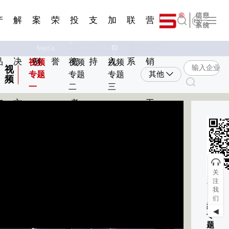
一 | 第02
刊物专
一 | 第01
VR专
服务分类
服务分类
简体中文
发展大事记
展会资讯
汽车与轮胎
国家标准
企业年报
合作加盟
在线申请
联系我们
电子名片
站点公告
船舶与海洋
商标证书
常见问题FAQ
来访预约
电子邀请函
题三
条
条
题三
07
08
产
解
案
荣
投
支
加
联
营
English
品
决
例
誉
资
持
入
系
销
视频
视频
视频
视
专题
专题
专题
其他
频
一
二
三
与
方
者
工
环
扫
服
案
具
动
关
注
务
我
《视
们
频
◀
专
题