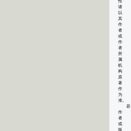
性
请
以
其
作
者
或
作
者
所
属
机
构
原
著
作
为
准。
若
作
者
或
版