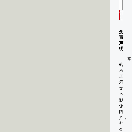
订
阅
免
责
声
明
本
站
所
展
示
文
本、
影
像、
图
片，
都
会