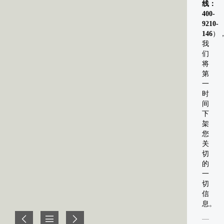
线：
400-
9210-
146
）
我
们
将
第
一
时
间
下
架
您
关
切
的
一
切
信
息。