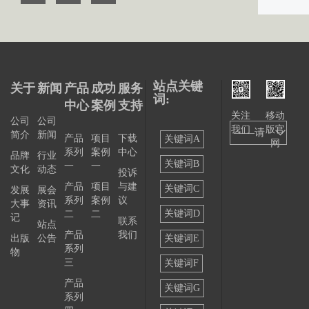
站点关键
关于
新闻
产品
成功
服务
词:
中心
案例
支持
关注
移动
公司
公司
我们
版官
——请
简介
新闻
产品
项目
下载
关键词A
网
系列
案例
中心
选择
品牌
行业
关键词B
一
一
文化
动态
投诉
——
产品
项目
与建
关键词C
发展
展会
系列
案例
议
大事
资讯
关键词D
二
二
记
联系
站点
产品
我们
出版
公告
关键词E
系列
物
三
关键词F
产品
关键词G
系列