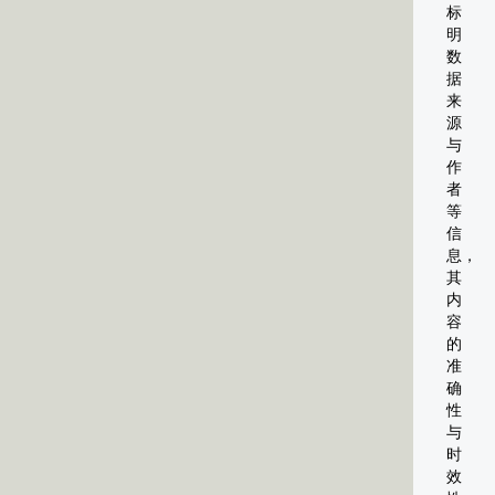
标
明
数
据
来
源
与
作
者
等
信
息，
其
内
容
的
准
确
性
与
时
效