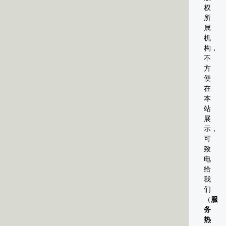
权
所
属
机
构，
不
方
便
在
本
站
展
示，
可
致
电
给
我
们
（
服
务
热