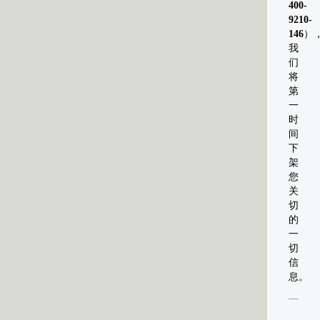
400-
了
9210-
平
146
）
面
我
设
们
将
计、
第
动
一
画
时
设
间
下
计
架
和
您
电
关
影
切
的
语
一
言，
切
它
信
的
息。
表
现