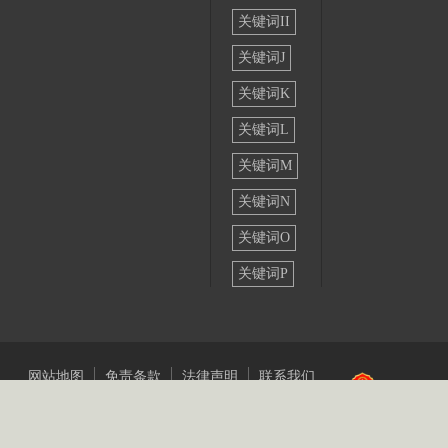
形
关键词II
式
关键词J
以
及
关键词K
艺
关键词L
术
风
关键词M
格
关键词N
混
关键词O
搭。
动
关键词P
态
图
形
的
网站地图
免责条款
法律声明
联系我们
主
COPYRIGHT©2020 麦研品牌策划（上海）有限公司 版权所有 /
沪ICP
要
备14027396号-2
/ 技术支持：麦研团队
应