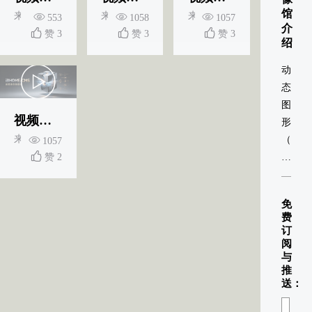
馆
来源：i8HOME-CMS新媒体信息系统
来源：i8HOME-CMS新媒体信息系统
来源：i8HOME-CMS新媒
553
1058
1057
介
赞 3
赞 3
赞 3
绍
动
态
图
视频专题一|名称显示01
形
来源：i8HOME-CMS新媒体信息系统
（Moti
1057
赞 2
Graphi
是
专
免
业
费
术
订
阅
语，
与
通
推
常
送：
指