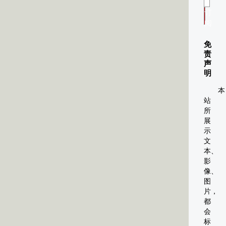
的
订
是
阅
视
频
免
设
责
声
计、
明
多
媒
本
站
体
所
CG
展
设
示
计、
文
本、
电
影
视
像、
包
图
装
片，
都
等
会
等。
标