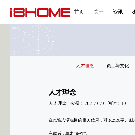
发展大事记
展会资讯
汽车与轮胎
国家标准
企业年报
合作加盟
在线申请
联系我们
电子名片
刊物专题三
产品&服务系列一 | 第02
应用领域7
首页
关于
资讯
人才理念
员工与文化
人才理念
人才理念 | 来源： 2021/01/01 阅读：101
在此输入该栏目的相关信息，可以是文字、图
完成后，单击“保存”。