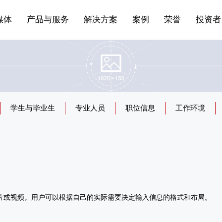
站点公告
船舶与海洋
商标证书
常见问题FAQ
来访预约
电子邀请函
条
产品&服务系列一 | 第01条
应用领域8
VR专题三
产品与服务分类07
媒体
产品与服务
解决方案
案例
荣誉
投资者
学生与毕业生
专业人员
职位信息
工作环境
片或视频。用户可以根据自己的实际需要决定输入信息的格式和布局。