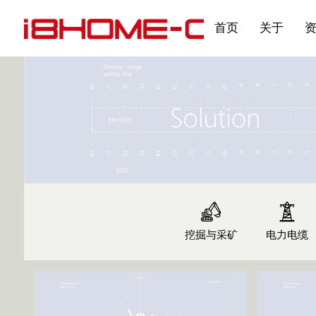
发展大事记
展会资讯
汽车与轮胎
国家标准
企业年报
合作加盟
在线申请
联系我们
电子名片
刊物专题三
产品&服务系列一 | 第02
应用领域7
首页
关于
挖掘与采矿
电力电缆