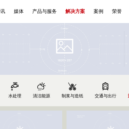
站点公告
船舶与海洋
商标证书
常见问题FAQ
来访预约
电子邀请函
条
产品&服务系列一 | 第01条
应用领域8
VR专题三
产品与服务分类07
资讯
媒体
产品与服务
解决方案
案例
荣誉
水处理
清洁能源
制浆与造纸
交通与出行