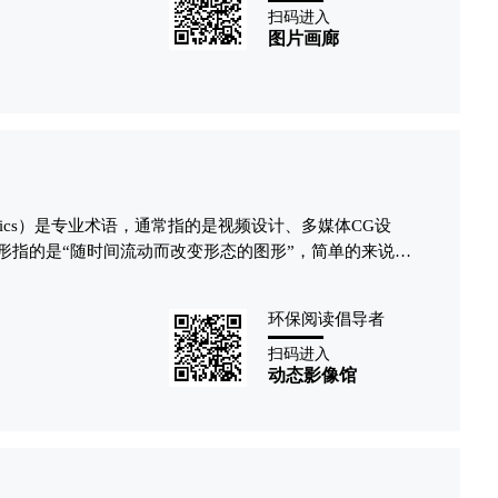
扫码进入
图片画廊
raphics）是专业术语，通常指的是视频设计、多媒体CG设
形指的是“随时间流动而改变形态的图形”，简单的来说动
形设计，是影像艺术的一种。
动画设计和电影语言，它的表现形式丰富多样，具有包容
环保阅读倡导者
及艺术风格混搭。动态图形的主要应用领域集中于节目频
业广告、MV、现场舞台屏幕、互动装置等等。
扫码进入
动态影像馆