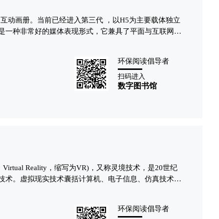
互动画册。当前已经进入第三代 ，以H5为主要载体独立
是一种非常好的媒体表现形式，它兼具了平面与互联网两
文字，声音、视频、游戏等相互动态结合来呈现给读者，
动等网络元素，是一种很享受的阅读方式。电子杂志延展
环保阅读倡导者
、MOBILE、MP4、PSP及TV（数字电视、机顶盒）等
扫码进入
数字图书馆
rtual Reality，缩写为VR)，又称灵境技术，是20世纪
技术。虚拟现实技术囊括计算机、电子信息、仿真技术于
算机模拟虚拟环境从而给人以环境沉浸感。随着社会生产
各行各业对VR技术的需求日益旺盛。VR技术也取得了巨
环保阅读倡导者
的科学技术领域。