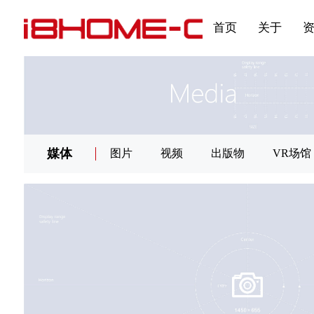
发展大事记
展会资讯
汽车与轮胎
国家标准
企业年报
合作加盟
在线申请
联系我们
电子名片
刊物专题三
产品&服务系列一 | 第02
应用领域7
首页
关于
媒体
图片
视频
出版物
VR场馆