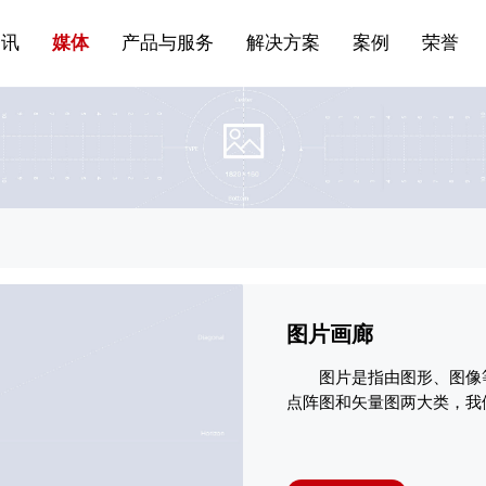
站点公告
船舶与海洋
商标证书
常见问题FAQ
来访预约
电子邀请函
条
产品&服务系列一 | 第01条
应用领域8
VR专题三
产品与服务分类07
资讯
媒体
产品与服务
解决方案
案例
荣誉
图片画廊
图片是指由图形、图像
点阵图和矢量图两大类，我们
AI等格式的图形属于矢量图
有形式的事物，我们看
基础术语，指用点、线、符
的一种形式。随着数字采集