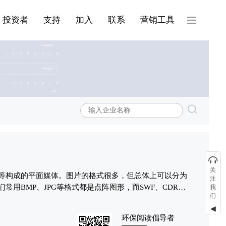
产品与服务分类08
投资者
支持
加入
联系
营销工具
关
等构成的平面媒体。图片的格式很多，但总体上可以分为
注
常用BMP、JPG等格式都是点阵图形，而SWF、CDR、
我
们
形。
到的，是图画、照片、拓片等的统称。图是技术制图中的
◀
号、文字和数字等描绘事物几何特征、形态、位置及大小
环保阅读倡导者
技术和信号处理理论的发展，越来越多的图片以数字形式