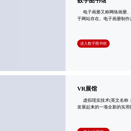
数字图书馆
电子画册又称网络画册、
于网站存在。电子画册制作
者的特点，且融入了图像，
此外，还有超链接、及时互
性强，已经逐渐可移植到PDA
进入数字图书馆
多种个人终端进行阅读。
VR展馆
虚拟现实技术(英文名称：Vi
发展起来的一项全新的实用
一体，其基本实现方式是计
力和科学技术的不断发展，
大进步，并逐步成为一个新