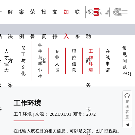
三 | 第02
视频专
三 | 第01
四 | 第02
VR专题
四 | 第01
服务分类
服务分类
简体中文
旗下公司名称三
发展大事记
展会资讯
汽车与轮胎
国家标准
企业年报
文件下载
在线申请
联系我们
展会通知
船舶与海洋
商标证书
合作加盟
常见问题FAQ
来访预约
电子名片
题三
条
条
三
条
条
07
08
产
解
案
荣
投
支
加
联
移
English
旗下公司名称四
品
决
例
誉
资
持
入
系
动
学
员
常
人
生
专
职
工
在
工
见
才
与
业
位
作
线
&
方
者
商
与
问
理
毕
人
信
环
申
文
题
念
业
员
息
境
请
化
FAQ
生
服
案
务
在
工作环境
线
务
卡
客
工作环境 | 来源： 2021/01/01 阅读：2072
服
◀
在此输入该栏目的相关信息，可以是文字、图片或视频。
片