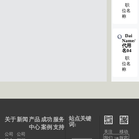
职
位名
称
Dai
Name/
代用
名04
职
位名
称
站点关键
关于
新闻
产品
成功
服务
词:
中心
案例
支持
关注
移动
公司
公司
我们
版官