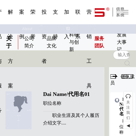
一 | 第02
刊物专
一 | 第01
VR专题
服务分类
服务分类
发展大事记
展会资讯
汽车与轮胎
国家标准
企业年报
合作加盟
在线申请
联系我们
电子名片
站点公告
船舶与海洋
商标证书
常见问题FAQ
来访预约
电子邀请函
题三
条
条
三
07
08
产
解
案
荣
投
支
加
联
营
科研
发展
品
决
例
誉
资
持
入
系
销
关
公司
品牌
服务
与创
大事
于
简介
文化
团队
新
记
与
方
者
工
团队成
员
服
案
具
Dai Name/代用名01
Dai
Dai
关
职位名称
Name/
Name/
注
代用
代用
务
我
名03
名08
职业生涯及其个人履历
们
职
职
介绍文字....
◀
位名
位名
称
称