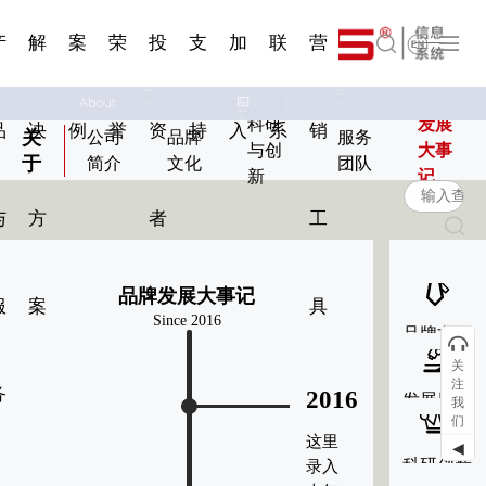
一 | 第02
刊物专
一 | 第01
VR专
服务分类
服务分类
简体中文
发展大事记
展会资讯
汽车与轮胎
国家标准
企业年报
合作加盟
在线申请
联系我们
电子名片
站点公告
船舶与海洋
商标证书
常见问题FAQ
来访预约
电子邀请函
题三
条
条
题三
07
08
产
解
案
荣
投
支
加
联
营
English
科研
发展
品
决
例
誉
资
持
入
系
销
关
公司
品牌
服务
与创
大事
于
简介
文化
团队
新
记
与
方
者
工
品牌发展大事记
服
案
具
Since 2016
品牌文化
关
注
务
2016
发展历程
我
们
这里
◀
科研创新
录入