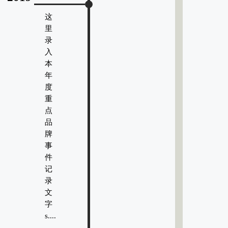
这
里
录
入
本
年
度
重
点
品
牌
事
件
记
录
文
字
s....