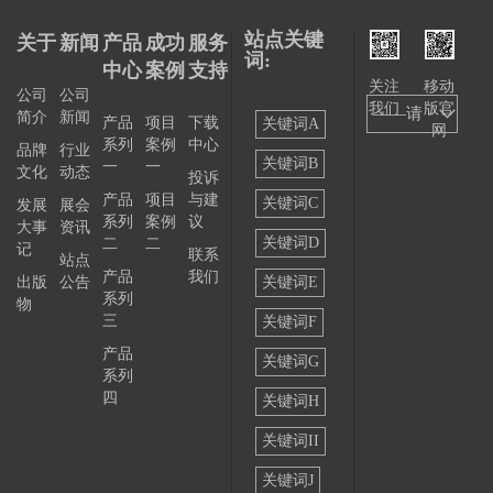
站点关键
关于
新闻
产品
成功
服务
词:
中心
案例
支持
关注
移动
公司
公司
我们
版官
——请
简介
新闻
产品
项目
下载
关键词A
网
系列
案例
中心
选择
品牌
行业
关键词B
一
一
文化
动态
投诉
——
产品
项目
与建
关键词C
发展
展会
系列
案例
议
大事
资讯
关键词D
二
二
记
联系
站点
产品
我们
出版
公告
关键词E
系列
物
三
关键词F
产品
关键词G
系列
四
关键词H
关键词II
关键词J