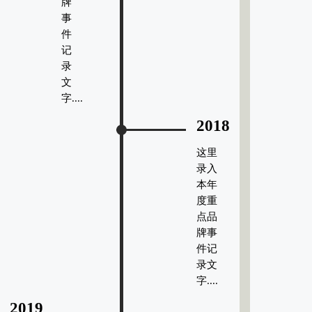
牌
事
件
记
录
文
字....
2018
这里
录入
本年
度重
点品
牌事
件记
录文
字....
2019