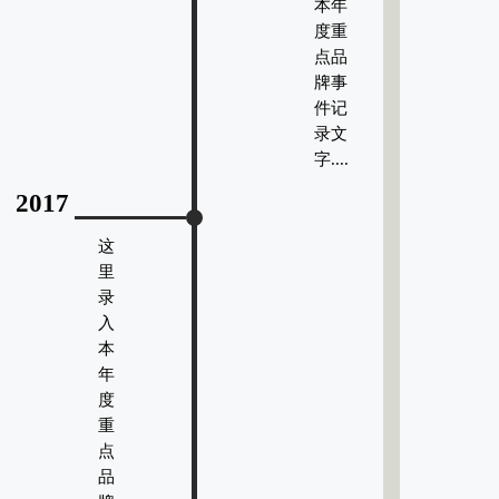
本年
度重
点品
牌事
件记
录文
字....
2017
这
里
录
入
本
年
度
重
点
品