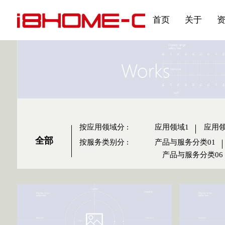
发展大事记
展会资讯
汽车与轮胎
国家标准
企业年报
合作加盟
在线申请
联系我们
电子名片
刊物专题三
产品&服务系列一 | 第02
应用领域7
首页
关于
按应用领域分
:
应用领域1
应用领
全部
按服务类别分
:
产品与服务分类01
产品与服务分类06