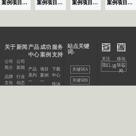
案例项目名称|标题显示07
案例项目名称|标题显示06
案例项目名称|标题显示03
案例项目名称|标题显示02
站点关键
关于
新闻
产品
成功
服务
词:
中心
案例
支持
关注
移动
公司
公司
我们
版官
——请
简介
新闻
产品
项目
下载
关键词A
网
系列
案例
中心
选择
品牌
行业
关键词B
一
一
文化
动态
投诉
——
产品
项目
与建
关键词C
发展
展会
系列
案例
议
大事
资讯
关键词D
二
二
记
联系
站点
产品
我们
出版
公告
关键词E
系列
物
三
关键词F
产品
关键词G