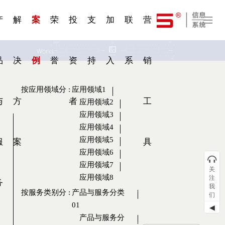
一 | 第02
刊物专
一 | 第01
VR专
服务分类
服务分类
发展大事记
展会资讯
汽车与轮胎
国家标准
企业年报
合作加盟
在线申请
联系我们
电子名片
站点公告
船舶与海洋
商标证书
常见问题FAQ
来访预约
电子邀请函
题三
条
条
题三
07
08
产
解
案
荣
投
支
加
联
营
品
决
例
誉
资
持
入
系
销
按应用领域分
:
应用领域1
与
方
者
工
应用领域2
应用领域3
应用领域4
应用领域5
服
案
具
应用领域6
应用领域7
关
应用领域8
注
务
我
按服务类别分
:
产品与服务分类
们
01
◀
产品与服务分