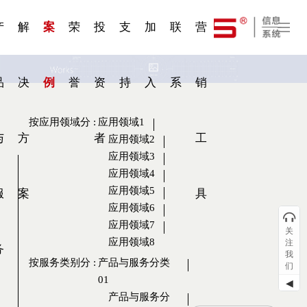
一 | 第02
刊物专
一 | 第01
VR专
服务分类
服务分类
发展大事记
展会资讯
汽车与轮胎
国家标准
企业年报
合作加盟
在线申请
联系我们
电子名片
站点公告
船舶与海洋
商标证书
常见问题FAQ
来访预约
电子邀请函
题三
条
条
题三
07
08
产
解
案
荣
投
支
加
联
营
品
决
例
誉
资
持
入
系
销
按应用领域分
:
应用领域1
与
方
者
工
应用领域2
应用领域3
应用领域4
应用领域5
服
案
具
应用领域6
应用领域7
关
应用领域8
注
务
我
按服务类别分
:
产品与服务分类
们
01
◀
产品与服务分