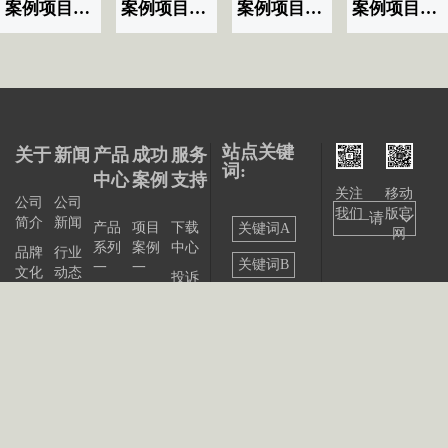
案例项目名称|标题显示07
案例项目名称|标题显示06
案例项目名称|标题显示03
案例项目名称|标题显示02
站点关键
关于
新闻
产品
成功
服务
词:
中心
案例
支持
关注
移动
公司
公司
我们
版官
——请
简介
新闻
产品
项目
下载
关键词A
网
系列
案例
中心
选择
品牌
行业
关键词B
一
一
文化
动态
投诉
——
产品
项目
与建
关键词C
发展
展会
系列
案例
议
大事
资讯
关键词D
二
二
记
联系
站点
产品
我们
出版
公告
关键词E
系列
物
三
关键词F
产品
关键词G