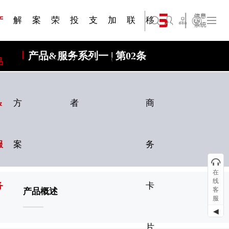
三 | 第02
视频专
三 | 第01
四 | 第02
VR专题
四 | 第01
服务分类
服务分类
简体中文
旗下公司名称三
发展大事记
展会资讯
汽车与轮胎
国家标准
企业年报
文件下载
在线申请
联系我们
展会通知
船舶与海洋
商标证书
合作加盟
常见问题FAQ
来访预约
电子名片
题三
条
条
三
条
条
07
08
产
解
案
荣
投
支
加
联
移
English
旗下公司名称四
产品&服务系列一 | 第02条
品
决
例
誉
资
持
入
系
动
&
方
者
商
服
案
务
在
线
务
卡
客
产品概述
服
◀
片