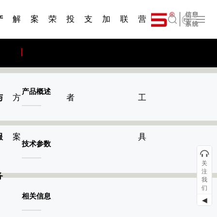
一 | 第02
刊物专
一 | 第01
VR专
服务分类
服务分类
简体中文
发展大事记
展会资讯
汽车与轮胎
国家标准
企业年报
合作加盟
在线申请
联系我们
电子名片
站点公告
船舶与海洋
商标证书
常见问题FAQ
来访预约
电子邀请函
题三
条
条
题三
07
08
产
解
案
荣
投
支
加
联
营
English
品
决
例
誉
资
持
入
系
销
产品概述
与
方
者
工
服
案
具
技术参数
关
注
务
我
们
相关信息
◀