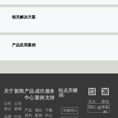
相关解决方案
产品应用案例
站点关键
关于
新闻
产品
成功
服务
词:
中心
案例
支持
关注
移动
公司
公司
我们
版官
——请
简介
新闻
产品
项目
下载
关键词A
网
系列
案例
中心
选择
品牌
行业