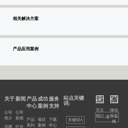
相关解决方案
产品应用案例
站点关键
关于
新闻
产品
成功
服务
词:
中心
案例
支持
关注
移动
公司
公司
我们
版官
——请
简介
新闻
产品
项目
下载
关键词A
网
系列
案例
中心
选择
品牌
行业