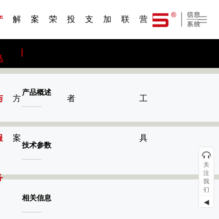
一 | 第02
刊物专
一 | 第01
VR专
服务分类
服务分类
发展大事记
展会资讯
汽车与轮胎
国家标准
企业年报
合作加盟
在线申请
联系我们
电子名片
站点公告
船舶与海洋
商标证书
常见问题FAQ
来访预约
电子邀请函
题三
条
条
题三
07
08
产
解
案
荣
投
支
加
联
营
品
决
例
誉
资
持
入
系
销
产品概述
与
方
者
工
服
案
具
技术参数
关
注
务
我
们
相关信息
◀