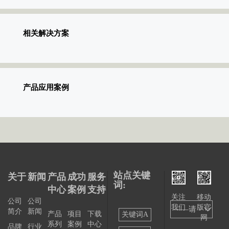
相关解决方案
产品应用案例
站点关键
关于
新闻
产品
成功
服务
词:
中心
案例
支持
关注
移动
公司
公司
我们
版官
——请
简介
新闻
产品
项目
下载
关键词A
网
系列
案例
中心
选择
品牌
行业