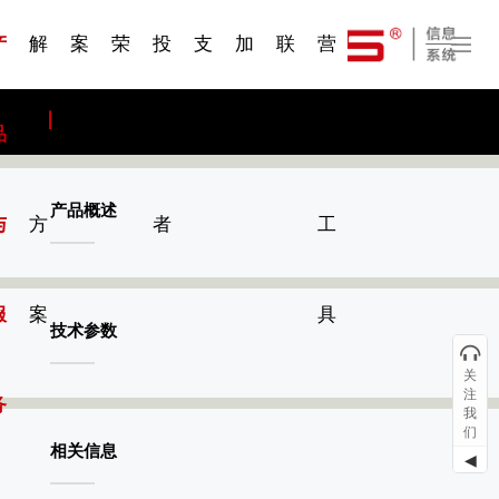
一 | 第02
刊物专
一 | 第01
VR专
服务分类
服务分类
发展大事记
展会资讯
汽车与轮胎
国家标准
企业年报
合作加盟
在线申请
联系我们
电子名片
站点公告
船舶与海洋
商标证书
常见问题FAQ
来访预约
电子邀请函
题三
条
条
题三
07
08
产
解
案
荣
投
支
加
联
营
品
决
例
誉
资
持
入
系
销
产品概述
与
方
者
工
服
案
具
技术参数
关
注
务
我
们
相关信息
◀