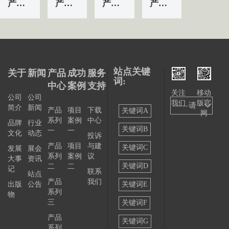
产品&服务系列一 | 第01条
产品&服务系列一 | 第04条
产品&服务系列一 | 第03条
产品&服务系列一 | 第02条
站点关键
关于
新闻
产品
成功
服务
词:
中心
案例
支持
关注
移动
公司
公司
我们
版官
——请
简介
新闻
产品
项目
下载
关键词A
网
系列
案例
中心
选择
品牌
行业
关键词B
一
一
文化
动态
投诉
——
产品
项目
与建
关键词C
发展
展会
系列
案例
议
大事
资讯
关键词D
二
二
记
联系
站点
产品
我们
出版
公告
关键词E
系列
物
三
关键词F
产品
关键词G
系列