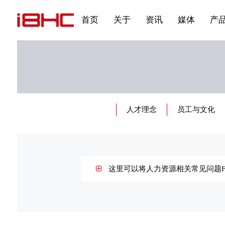
发展大事记
展会资讯
汽车与轮胎
国家标准
企业年报
文件下载
在线申请
联系我们
展会通知
视频专题三
产品&服务系列三 | 第02
应用领域7
首页
关于
资讯
媒体
产
人才理念
员工与文化
这里可以将人力资源相关常见问题F