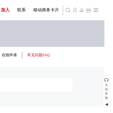
简体中文
旗下公司名称三
条
产品&服务系列四 | 第01条
产品与服务分类08
加入
联系
移动商务卡片
English
旗下公司名称四
在线申请
常见问题FAQ
在
线
客
服
◀