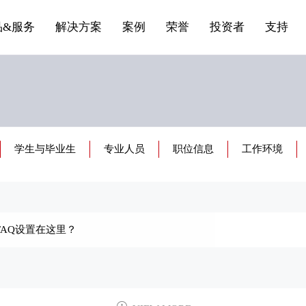
船舶与海洋
商标证书
合作加盟
常见问题FAQ
来访预约
电子名片
条
产品&服务系列三 | 第01条
应用领域8
VR专题三
产品&服务系列四 | 第02
产品与服务分类07
品&服务
解决方案
案例
荣誉
投资者
支持
学生与毕业生
专业人员
职位信息
工作环境
AQ设置在这里？